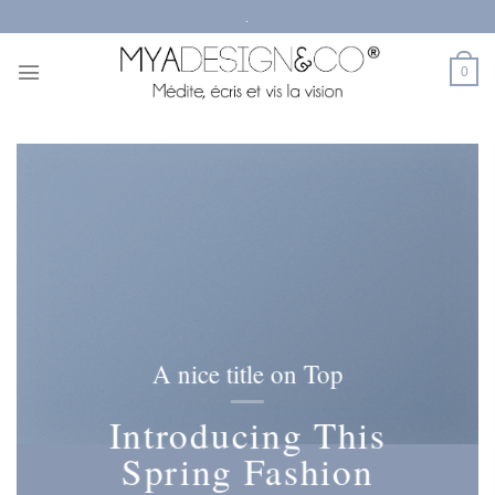
Passer
.
au
contenu
0
A nice title on Top
Introducing This
Spring Fashion