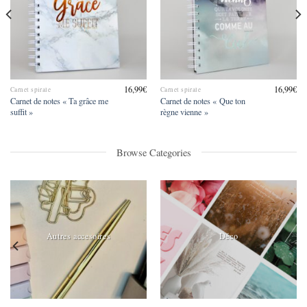
16,99
€
16,99
€
Carnet spirale
Carnet spirale
Carnet de notes « Ta grâce me
Carnet de notes « Que ton
suffit »
règne vienne »
Browse Categories
Autres accesoires
Déco