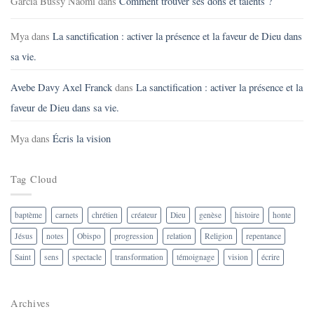
Garcia Bussy Naomi
dans
Comment trouver ses dons et talents ?
Mya
dans
La sanctification : activer la présence et la faveur de Dieu dans
sa vie.
Avebe Davy Axel Franck
dans
La sanctification : activer la présence et la
faveur de Dieu dans sa vie.
Mya
dans
Écris la vision
Tag Cloud
baptème
carnets
chrétien
créateur
Dieu
genèse
histoire
honte
Jésus
notes
Obispo
progression
relation
Religion
repentance
Saint
sens
spectacle
transformation
témoignage
vision
écrire
Archives