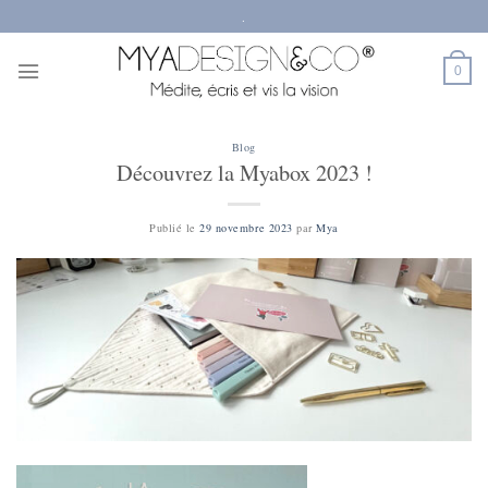
Passer
.
au
contenu
0
Blog
Découvrez la Myabox 2023 !
Publié le
29 novembre 2023
par
Mya