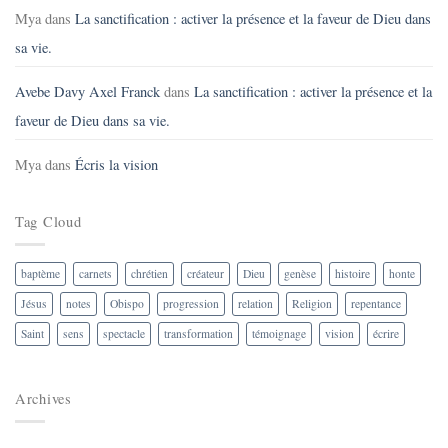
Mya
dans
La sanctification : activer la présence et la faveur de Dieu dans
sa vie.
Avebe Davy Axel Franck
dans
La sanctification : activer la présence et la
faveur de Dieu dans sa vie.
Mya
dans
Écris la vision
Tag Cloud
baptème
carnets
chrétien
créateur
Dieu
genèse
histoire
honte
Jésus
notes
Obispo
progression
relation
Religion
repentance
Saint
sens
spectacle
transformation
témoignage
vision
écrire
Archives