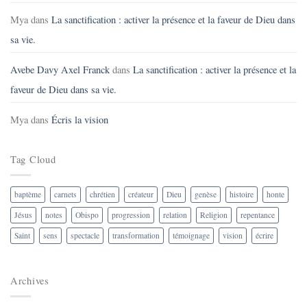
Mya
dans
La sanctification : activer la présence et la faveur de Dieu dans
sa vie.
Avebe Davy Axel Franck
dans
La sanctification : activer la présence et la
faveur de Dieu dans sa vie.
Mya
dans
Écris la vision
Tag Cloud
baptème
carnets
chrétien
créateur
Dieu
genèse
histoire
honte
Jésus
notes
Obispo
progression
relation
Religion
repentance
Saint
sens
spectacle
transformation
témoignage
vision
écrire
Archives