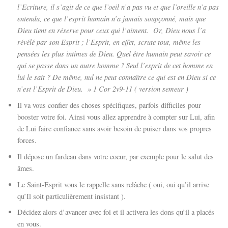
l’Ecriture, il s’agit de ce que l’oeil n’a pas vu et que l’oreille n’a pas
entendu, ce que l’esprit humain n’a jamais soupçonné, mais que
Dieu tient en réserve pour ceux qui l’aiment.
Or, Dieu nous l’a
révélé par son Esprit ; l’Esprit, en effet, scrute tout, même les
pensées les plus intimes de Dieu.
Quel être humain peut savoir ce
qui se passe dans un autre homme ? Seul l’esprit de cet homme en
lui le sait ? De même, nul ne peut connaître ce qui est en Dieu si ce
n’est l’Esprit de Dieu.
» 1 Cor 2v9-11 ( version semeur )
Il va vous confier des choses spécifiques, parfois difficiles pour
booster votre foi. Ainsi vous allez apprendre à compter sur Lui, afin
de Lui faire confiance sans avoir besoin de puiser dans vos propres
forces.
Il dépose un fardeau dans votre coeur, par exemple pour le salut des
âmes.
Le Saint-Esprit vous le rappelle sans relâche ( oui, oui qu’il arrive
qu’Il soit particulièrement insistant ).
Décidez alors d’avancer avec foi et il activera les dons qu’il a placés
en vous.