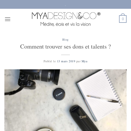
Passer
.
au
contenu
0
Blog
Comment trouver ses dons et talents ?
Publié le
13 mars 2019
par
Mya