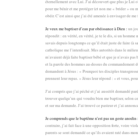
éternellement avec Lui. J’ai découvert que plus je Lui ob
pour me bénir et me protéger (et non me « brider » ou me
obéir. C’est ainsi que j’ai été amenée à envisager de me 
Je veux me baptiser d’eau par obéissance à Dieu :
u
n jo
répondit : en vérité, en vérité, je te le dis, si un homme
savais depuis longtemps ce qu’il était juste de faire (à 
catholique me l’interdisait. Mes autorités dans le milie
m’avaient déjà faite baptiser bébé et que je n’avais pas b
et la parole des hommes au-dessus du commandement de 
demandent à Jésus : « Pourquoi tes disciples transgressent
prennent leur repas. » Jésus leur répond : « et vous, p
J’ai compris que j’ai péché et j’ai aussitôt demandé pa
trouver quelqu’un qui voudra bien me baptiser, selon ce
et sur ma demande. J’ai trouvé ce pasteur et j’ai annonc
Je comprends que le baptême n’est pas un geste anodin 
contraire, j’ai fait face à une opposition forte, voire v
parents se sont demandé ce qu’ils avaient raté dans mon