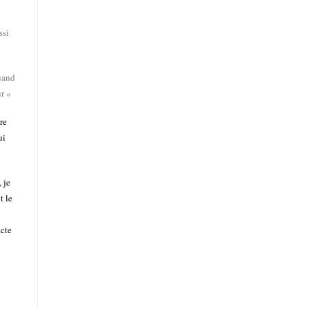
ssi
uand
ur «
re
ui
 je
t le
acte