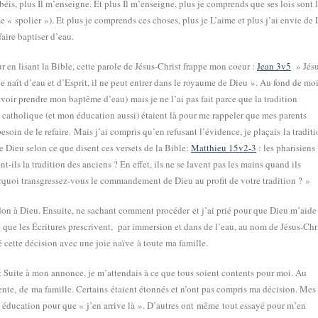
éis, plus Il m’enseigne. Et plus Il m’enseigne, plus je comprends que ses lois sont 
 « spolier »). Et plus je comprends ces choses, plus je L’aime et plus j’ai envie de 
faire baptiser d’eau.
ur en lisant la Bible, cette parole de Jésus-Christ frappe mon coeur :
Jean 3v5
» Jés
 ne naît d’eau et d’Esprit, il ne peut entrer dans le royaume de Dieu ». Au fond de moi
savoir prendre mon baptême d’eau) mais je ne l’ai pas fait parce que la tradition
u catholique (et mon éducation aussi) étaient là pour me rappeler que mes parents
esoin de le refaire. Mais j’ai compris qu’en refusant l’évidence, je plaçais la tradit
Dieu selon ce que disent ces versets de la Bible:
Matthieu 15v2-3
: les pharisiens
-ils la tradition des anciens ? En effet, ils ne se lavent pas les mains quand ils
ourquoi transgressez-vous le commandement de Dieu au profit de votre tradition ? »
rdon à Dieu. Ensuite, ne sachant comment procéder et j’ai prié pour que Dieu m’aide
 que les Écritures prescrivent, par immersion et dans de l’eau, au nom de Jésus-Chr
é cette décision avec une joie naïve à toute ma famille.
:
Suite à mon annonce, je m’attendais à ce que tous soient contents pour moi. Au
iolente, de ma famille. Certains étaient étonnés et n’ont pas compris ma décision. Mes
 éducation pour que « j’en arrive là ». D’autres ont même tout essayé pour m’en