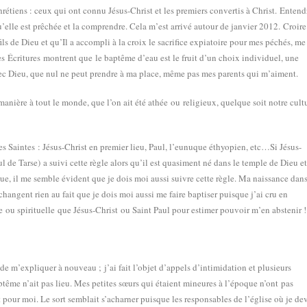
étiens : ceux qui ont connu Jésus-Christ et les premiers convertis à Christ.
Entend
qu’elle est prêchée et la comprendre. Cela m’est arrivé autour de janvier 2012.
Croire
 fils de Dieu et qu’Il a accompli à la croix le sacrifice expiatoire pour mes péchés, me
 les Écritures montrent que le baptême d’eau est le fruit d’un choix individuel, une
vec Dieu, que nul ne peut prendre à ma place, même pas mes parents qui m’aiment.
re à tout le monde, que l’on ait été athée ou religieux, quelque soit notre cult
Saintes : Jésus-Christ en premier lieu, Paul, l’eunuque éthyopien, etc…Si Jésus-
Saul de Tarse) a suivi cette règle alors qu’il est quasiment né dans le temple de Dieu e
oque, il me semble évident que je dois moi aussi suivre cette règle. Ma naissance dan
angent rien au fait que je dois moi aussi me faire baptiser puisque j’ai cru en
ne ou spirituelle que Jésus-Christ ou Saint Paul pour estimer pouvoir m’en abstenir !
e m’expliquer à nouveau ; j’ai fait l’objet d’appels d’intimidation et plusieurs
tême n’ait pas lieu. Mes petites s
œ
urs qui étaient mineures à l’époque n’ont pas
 pour moi. Le sort semblait s’acharner puisque les responsables de l’église où je de