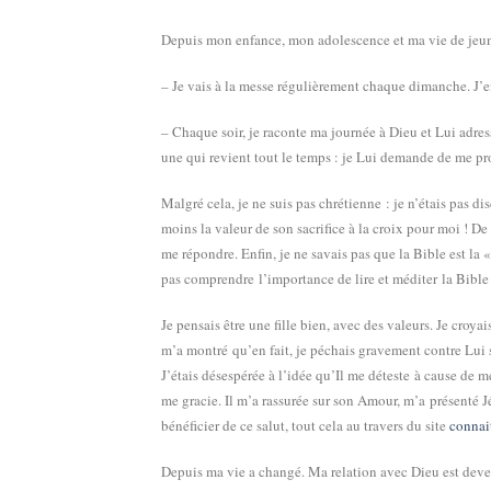
Depuis mon enfance, mon adolescence et ma vie de jeune
– Je vais à la messe régulièrement chaque dimanche. J’en
– Chaque soir, je raconte ma journée à Dieu et Lui adress
une qui revient tout le temps : je Lui demande de me pro
Malgré cela, je ne suis pas chrétienne : je n’étais pas dis
moins la valeur de son sacrifice à la croix pour moi ! De 
me répondre. Enfin, je ne savais pas que la Bible est la
pas comprendre l’importance de lire et méditer la Bible
Je pensais être une fille bien, avec des valeurs. Je croya
m’a montré qu’en fait, je péchais gravement contre Lui s
J’étais désespérée à l’idée qu’Il me déteste à cause de m
me gracie. Il m’a rassurée sur son Amour, m’a présenté J
bénéficier de ce salut, tout cela au travers du site
connai
Depuis ma vie a changé. Ma relation avec Dieu est devenu