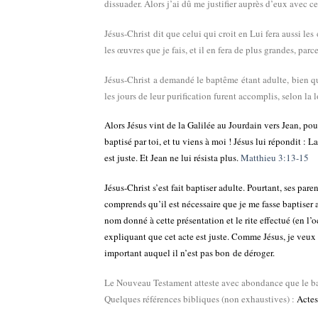
dissuader. Alors j’ai dû me justifier auprès d’eux avec 
Jésus-Christ dit que celui qui croit en Lui fera aussi les
les œuvres que je fais, et il en fera de plus grandes, par
Jésus-Christ a demandé le baptême
étant adulte, bien q
les jours de leur purification furent accomplis, selon l
Alors
Jésus vint
de la Galilée au Jourdain vers Jean,
pou
baptisé par toi, et tu viens à moi !
Jésus
lui
répondit
: La
est juste
.
Et Jean ne lui résista plus.
Matthieu 3:13-15
Jésus-Christ s’est fait baptiser adulte. Pourtant, ses par
comprends qu’il est nécessaire que je me fasse baptiser 
nom donné à cette présentation et le rite effectué (en l’o
expliquant que cet acte est juste. Comme Jésus, je veux f
important auquel il n’est pas bon de déroger.
Le Nouveau Testament atteste avec abondance que le bapt
Quelques références bibliques (non exhaustives) :
Actes