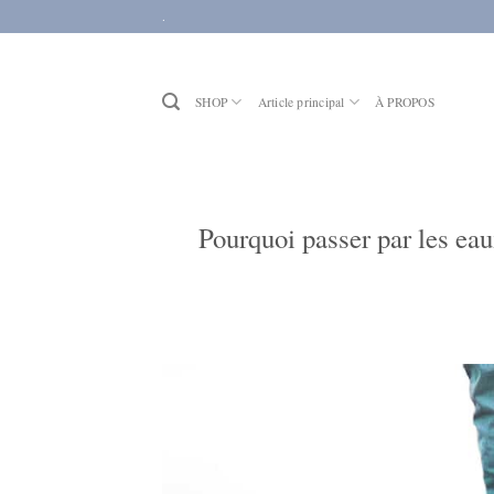
Passer
.
au
contenu
SHOP
Article principal
À PROPOS
Pourquoi passer par les ea