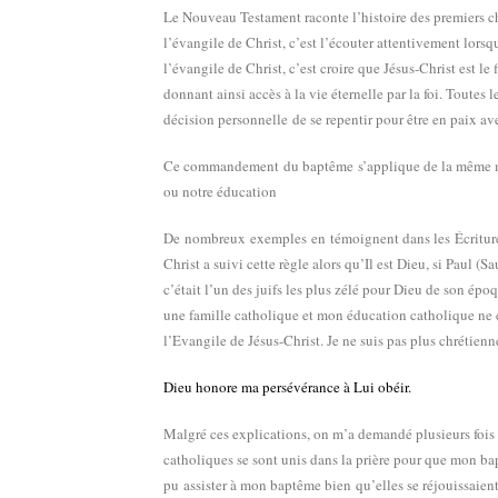
Le Nouveau Testament raconte l’histoire des premiers chr
l’évangile de Christ
, c’est l’écouter attentivement lors
l’évangile de Christ
, c’est croire que Jésus-Christ est le
donnant ainsi accès à la vie éternelle par la foi. Toutes
décision personnelle
de se repentir pour être en paix a
Ce commandement du baptême s’applique de la même maniè
ou notre éducation
De nombreux exemples en témoignent dans les Écritures 
Christ a suivi cette règle alors qu’Il est Dieu, si Paul (
c’était l’un des juifs les plus zélé pour Dieu de son ép
une famille catholique et mon éducation catholique ne ch
l’Evangile de Jésus-Christ. Je ne suis pas plus chrétien
Dieu honore ma persévérance à Lui obéir.
Malgré ces explications, on m’a demandé plusieurs fois d
catholiques se sont unis dans la prière pour que mon bap
pu assister à mon baptême bien qu’elles se réjouissaient