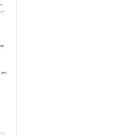
re
 en
ure
t que
s
vais