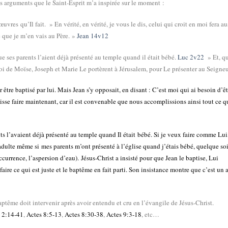
ces arguments que le Saint-Esprit m’a inspirée sur le moment :
 œuvres qu’Il fait. »
En vérité, en vérité, je vous le dis, celui qui croit en moi fera au
ce que je m’en vais au Père. »
Jean 14v12
ue ses parents l’aient déjà présenté au temple quand il était bébé.
Luc 2v22
» Et, q
a loi de Moïse, Joseph et Marie Le portèrent à Jérusalem, pour Le présenter au Seigne
r être baptisé
par lui. Mais
Jean s’y opposait
, en disant : C’est moi qui ai besoin d’êt
isse faire maintenant, car
il est convenable que nous accomplissions ainsi tout ce q
ents l’avaient déjà présenté au temple quand Il était bébé. Si je veux faire comme Lui,
adulte même si mes parents m’ont présenté à l’église quand j’étais bébé, quelque soi
ccurrence, l’aspersion d’eau).
Jésus-Christ a insisté pour que Jean le baptise, Lui
aire ce qui est juste et le baptême en fait parti. Son insistance montre que c’est un 
ême doit intervenir après avoir entendu et cru en l’évangile de Jésus-Christ.
 2:14-41
,
Actes 8:5-13
,
Actes 8:30-38
,
Actes 9:3-18
, etc…