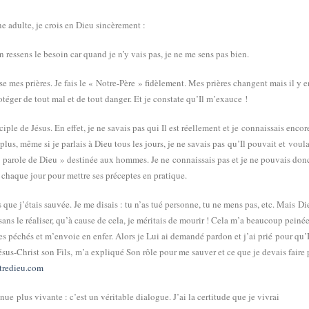
 adulte, je crois en Dieu sincèrement :
 ressens le besoin car quand je n’y vais pas, je ne me sens pas bien.
e mes prières. Je fais le « Notre-Père » fidèlement. Mes prières changent mais il y e
téger de tout mal et de tout danger. Et je constate qu’Il m’exauce !
ciple de Jésus. En effet, je ne savais pas qui Il est réellement et je connaissais encor
plus, même si je parlais à Dieu tous les jours, je ne savais pas qu’Il pouvait et voula
 « parole de Dieu » destinée aux hommes. Je ne connaissais pas et je ne pouvais don
 chaque jour pour mettre ses préceptes en pratique.
is que j’étais sauvée. Je me disais : tu n’as tué personne, tu ne mens pas, etc. Mais Di
ans le réaliser, qu’à cause de cela, je méritais de mourir ! Cela m’a beaucoup peinée
es péchés et m’envoie en enfer. Alors je Lui ai demandé pardon et j’ai prié pour qu’I
ésus-Christ son Fils, m’a expliqué Son rôle pour me sauver et ce que je devais faire
tredieu.com
e plus vivante : c’est un véritable dialogue. J’ai la certitude que je vivrai