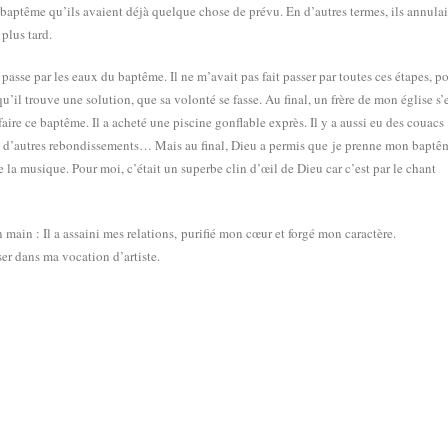
e baptême qu’ils avaient déjà quelque chose de prévu. En d’autres termes, ils annula
 plus tard.
 passe par les eaux du baptême. Il ne m’avait pas fait passer par toutes ces étapes, p
 qu’il trouve une solution, que sa volonté se fasse. Au final, un frère de mon église s’
aire ce baptême. Il a acheté une piscine gonflable exprès. Il y a aussi eu des couacs
oup d’autres rebondissements… Mais au final, Dieu a permis que je prenne mon baptê
 de la musique. Pour moi, c’était un superbe clin d’
œil
de Dieu car c’est par le chant
 main : Il a assaini mes relations, purifié mon
cœur
et forgé mon caractère.
ser dans ma vocation d’artiste.