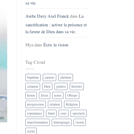
sa vie.
Avebe Davy Axel Franck
dans
La
sanctification : activer la présence et
la faveur de Dieu dans sa vie.
Mya
dans
Écris la vision
Tag Cloud
baptème
carnets
chrétien
créateur
Dieu
genèse
histoire
honte
Jésus
notes
Obispo
progression
relation
Religion
repentance
Saint
sens
spectacle
transformation
témoignage
vision
écrire