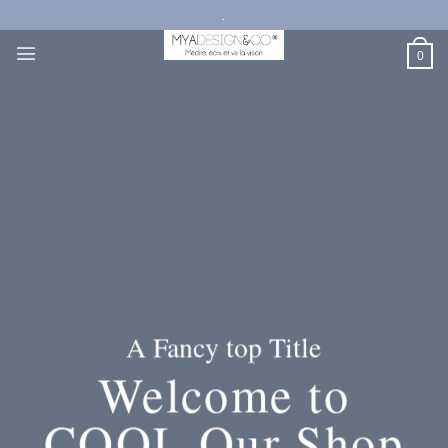
Passer
.
au
contenu
0
A Fancy top Title
Welcome to
COOL Our Shop