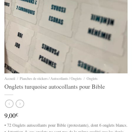
Accueil
/
Planches de stickers / Autocollants / Onglets
/
Onglets
Onglets turquoise autocollants pour Bible
9,00
€
• 72 Onglets autocollants pour Bible (protestante), dont 6 onglets blancs.
• Attention ⚠️​ ces onglets ne sont pas de la même qualité que les dorés.