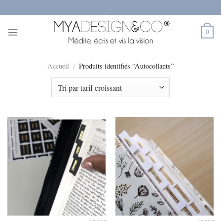
Passer
.
au
contenu
0
Accueil
/
Produits identifiés “Autocollants”