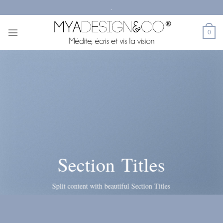
Passer
.
au
contenu
0
Section Titles
Split content with beautiful Section Titles